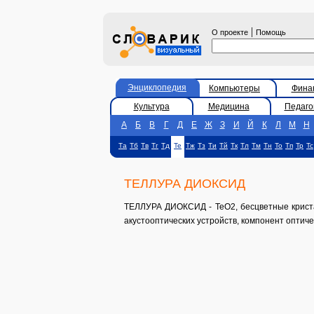
|
О проекте
Помощь
Энциклопедия
Компьютеры
Фина
Культура
Медицина
Педаго
А
Б
В
Г
Д
Е
Ж
З
И
Й
К
Л
М
Н
Та
Тб
Тв
Тг
Тд
Те
Тж
Тз
Ти
Тй
Тк
Тл
Тм
Тн
То
Тп
Тр
Тс
ТЕЛЛУРА ДИОКСИД
ТЕЛЛУРА ДИОКСИД - TeO2, бесцветные криста
акустооптических устройств, компонент оптиче