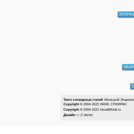
ИГАРК
МЬЯ
Текст словарных статей
«Большой Энциклоп
Copyright ©
2004-2022
ЛАНИ, СПИИРАН
Copyright ©
2004-2022
VisualWorld.ru
Дизайн —
Z-Vector