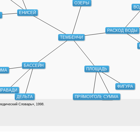
ОЗЕРЫ
ВО
ЕНИСЕЙ
А
РАСХОД ВОДЫ
ТЕМБЕНЧИ
БАССЕЙН
ПЛОЩАДЬ
НМА
ФИГУРА
ИРАВАДИ
ДЕЛЬТА
ПРЯМОУГОЛЬНИК
СУММА
едический Словарь», 1998.