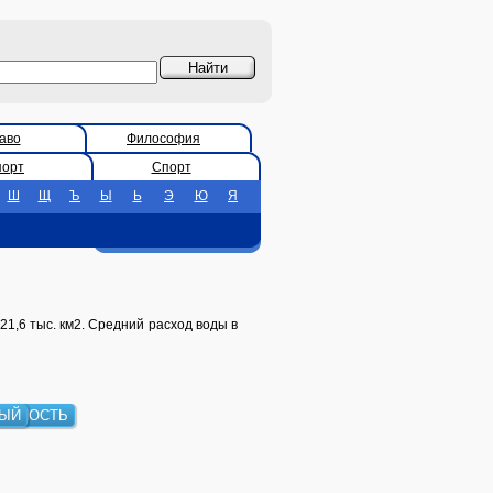
аво
Философия
порт
Спорт
Ш
Щ
Ъ
Ы
Ь
Э
Ю
Я
21,6 тыс. км2. Средний расход воды в
ЕННОСТЬ
НЫЙ