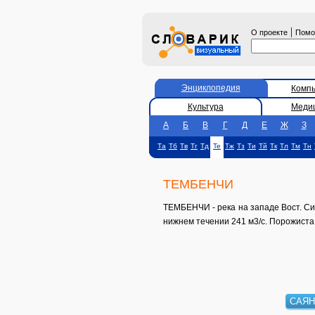
|
О проекте
Пом
Энциклопедия
Комп
Культура
Меди
А
Б
В
Г
Д
Е
Ж
З
Та
Тб
Тв
Тг
Тд
Те
Тж
Тз
Ти
Тй
Тк
Тл
Тм
Тн
ТЕМБЕНЧИ
ТЕМБЕНЧИ - река на западе Вост. Сиб
нижнем течении 241 м3/с. Порожиста.
САЯН