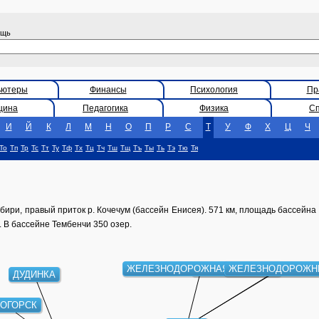
ощь
ьютеры
Финансы
Психология
Пр
цина
Педагогика
Физика
С
И
Й
К
Л
М
Н
О
П
Р
С
Т
У
Ф
Х
Ц
Ч
То
Тп
Тр
Тс
Тт
Ту
Тф
Тх
Тц
Тч
Тш
Тщ
Тъ
Ты
Ть
Тэ
Тю
Тя
ири, правый приток р. Кочечум (бассейн Енисея). 571 км, площадь бассейна 
 В бассейне Тембенчи 350 озер.
ЖЕЛЕЗНОДОРОЖНАЯ СТАНЦИЯ
ТЕКСТИЛЬНАЯ ПРОМЫШЛ
ЖЕЛЕЗНОДОРОЖ
ДУДИНКА
ОГОРСК