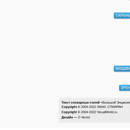
ТАРАН
МАШИН
ЗРЕ
Текст словарных статей
«Большой Энциклоп
Copyright ©
2004-2022
ЛАНИ, СПИИРАН
Copyright ©
2004-2022
VisualWorld.ru
Дизайн —
Z-Vector