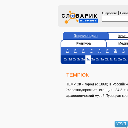
|
О проекте
Пом
Энциклопедия
Комп
Культура
Меди
А
Б
В
Г
Д
Е
Ж
З
Та
Тб
Тв
Тг
Тд
Те
Тж
Тз
Ти
Тй
Тк
Тл
Тм
Тн
ТЕМРЮК
ТЕМРЮК - город (с 1860) в Российско
Железнодорожная станция. 34,3 ты
археологический музей. Турецкая кре
УРУП