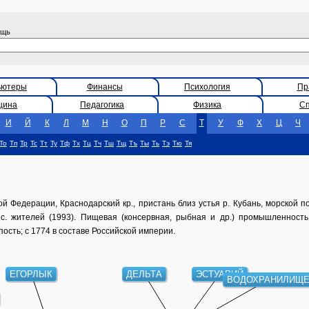
ощь
ьютеры
Финансы
Психология
Пр
цина
Педагогика
Физика
С
И
Й
К
Л
М
Н
О
П
Р
С
Т
У
Ф
Х
Ц
Ч
То
Тп
Тр
Тс
Тт
Ту
Тф
Тх
Тц
Тч
Тш
Тщ
Тъ
Ты
Ть
Тэ
Тю
Тя
й Федерации, Краснодарский кр., пристань близ устья р. Кубань, морской пор
с. жителей (1993). Пищевая (консервная, рыбная и др.) промышленность
пость; с 1774 в составе Российской империи.
ЕГОРЛЫК
ДЕЛЬТА
ЭСТУАРИЙ
ВОДОХРАНИЛИЩЕ