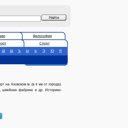
аво
Философия
порт
Спорт
Ш
Щ
Ъ
Ы
Ь
Э
Ю
Я
т на Азовском м. (в 4 км от города).
, швейная фабрика и др. Историко-