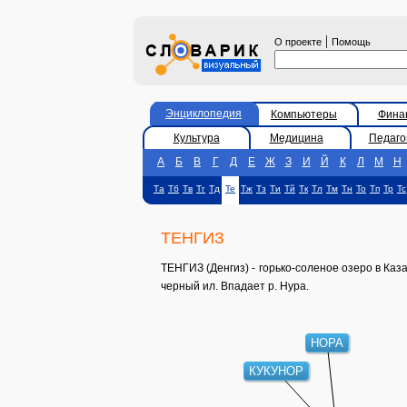
|
О проекте
Помощь
Энциклопедия
Компьютеры
Фина
Культура
Медицина
Педаго
А
Б
В
Г
Д
Е
Ж
З
И
Й
К
Л
М
Н
Та
Тб
Тв
Тг
Тд
Те
Тж
Тз
Ти
Тй
Тк
Тл
Тм
Тн
То
Тп
Тр
Тс
ТЕНГИЗ
ТЕНГИЗ (Денгиз) - горько-соленое озеро в Каза
черный ил. Впадает р. Нура.
НОРА
КУКУНОР