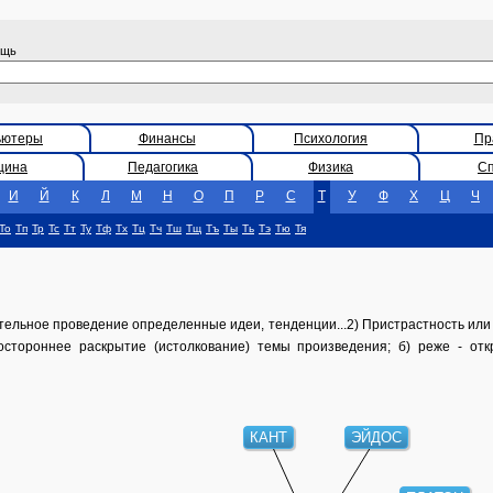
ощь
ьютеры
Финансы
Психология
Пр
цина
Педагогика
Физика
С
И
Й
К
Л
М
Н
О
П
Р
С
Т
У
Ф
Х
Ц
Ч
То
Тп
Тр
Тс
Тт
Ту
Тф
Тх
Тц
Тч
Тш
Тщ
Тъ
Ты
Ть
Тэ
Тю
Тя
ьное проведение определенные идеи, тенденции...2) Пристрастность или п
ностороннее раскрытие (истолкование) темы произведения; б) реже - от
КАНТ
ЭЙДОС