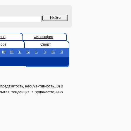
аво
Философия
порт
Спорт
Ш
Щ
Ъ
Ы
Ь
Э
Ю
Я
редвзятость, необъективность...3) В
крытая тенденция в художественных