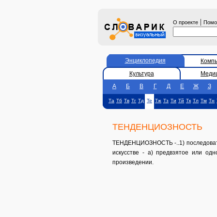
|
О проекте
Пом
Энциклопедия
Комп
Культура
Меди
А
Б
В
Г
Д
Е
Ж
З
Та
Тб
Тв
Тг
Тд
Те
Тж
Тз
Ти
Тй
Тк
Тл
Тм
Тн
ТЕНДЕНЦИОЗНОСТЬ
ТЕНДЕНЦИОЗНОСТЬ -..1) последовател
искусстве - а) предвзятое или од
произведении.