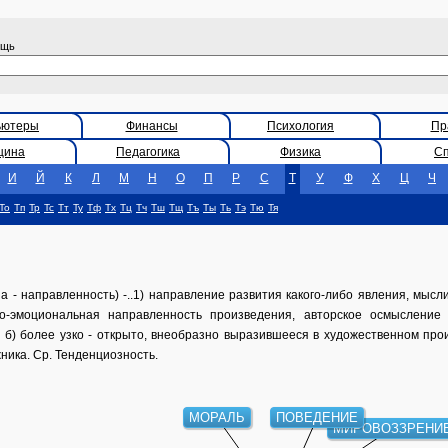
ощь
ьютеры
Финансы
Психология
Пр
цина
Педагогика
Физика
С
И
Й
К
Л
М
Н
О
П
Р
С
Т
У
Ф
Х
Ц
Ч
То
Тп
Тр
Тс
Тт
Ту
Тф
Тх
Тц
Тч
Тш
Тщ
Тъ
Ты
Ть
Тэ
Тю
Тя
a - направленность) -..1) направление развития какого-либо явления, мысли,
но-эмоциональная направленность произведения, авторское осмысление 
 б) более узко - открыто, внеобразно выразившееся в художественном про
ника. Ср. Тенденциозность.
МОРАЛЬ
ПОВЕДЕНИЕ
МИРОВОЗЗРЕНИ