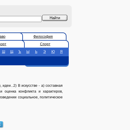
аво
Философия
порт
Спорт
Ш
Щ
Ъ
Ы
Ь
Э
Ю
Я
 идеи...2) В искусстве - а) составная
и оценка конфликта и характеров,
изведении социальное, политическое
Е