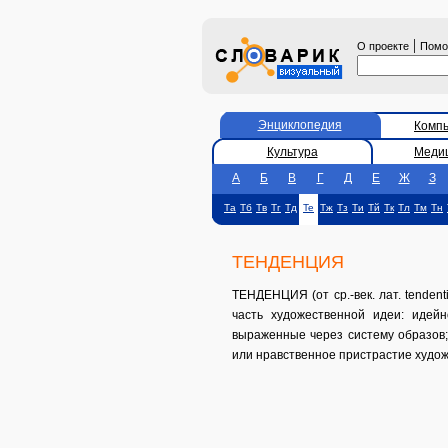
|
О проекте
Пом
Энциклопедия
Комп
Культура
Меди
А
Б
В
Г
Д
Е
Ж
З
Та
Тб
Тв
Тг
Тд
Те
Тж
Тз
Ти
Тй
Тк
Тл
Тм
Тн
ТЕНДЕНЦИЯ
ТЕНДЕНЦИЯ (от ср.-век. лат. tendenti
часть художественной идеи: идей
выраженные через систему образов;
или нравственное пристрастие худож