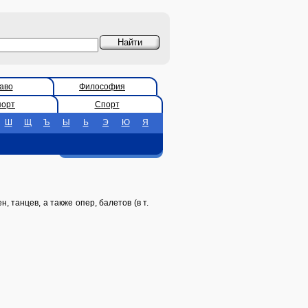
аво
Философия
порт
Спорт
Ш
Щ
Ъ
Ы
Ь
Э
Ю
Я
 танцев, а также опер, балетов (в т.