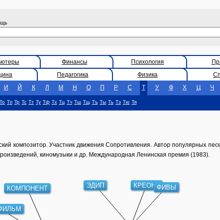
ощь
ьютеры
Финансы
Психология
Пр
цина
Педагогика
Физика
С
И
Й
К
Л
М
Н
О
П
Р
С
Т
У
Ф
Х
Ц
Ч
То
Тп
Тр
Тс
Тт
Ту
Тф
Тх
Тц
Тч
Тш
Тщ
Тъ
Ты
Ть
Тэ
Тю
Тя
кий композитор. Участник движения Сопротивления. Автор популярных песен,
 произведений, киномузыки и др. Международная Ленинская премия (1983).
ЭДИП
КРЕОНТ
ФИВЫ
КОМПОНЕНТ
ФИЛЬМ