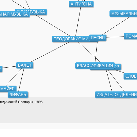
АНТИГОНА
КИНОМУЗЫКА
МУЗЫКАЛЬН
ЬНАЯ МУЗЫКА
РОМ
ПЕСНЯ
ТЕОДОРАКИС МИКИС
КЛАССИФИКАЦИЯ
БАЛЕТ
КОМПОЗИТОР
О
СЛОВ
ЙМАЙЕР
ЛИФАРЬ
ИЗДАТЕЛЬСТВО
ОТДЕЛЕНИ
едический Словарь», 1998.