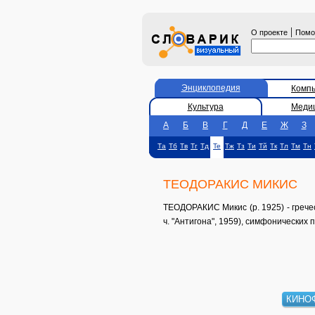
|
О проекте
Пом
Энциклопедия
Комп
Культура
Меди
А
Б
В
Г
Д
Е
Ж
З
Та
Тб
Тв
Тг
Тд
Те
Тж
Тз
Ти
Тй
Тк
Тл
Тм
Тн
ТЕОДОРАКИС МИКИС
ТЕОДОРАКИС Микис (р. 1925) - гречес
ч. "Антигона", 1959), симфонических
КИНО