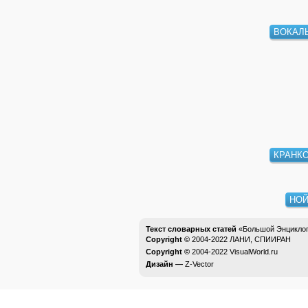
ВОКАЛ
КРАНК
НО
Текст словарных статей
«Большой Энциклоп
Copyright ©
2004-2022
ЛАНИ, СПИИРАН
Copyright ©
2004-2022
VisualWorld.ru
Дизайн —
Z-Vector