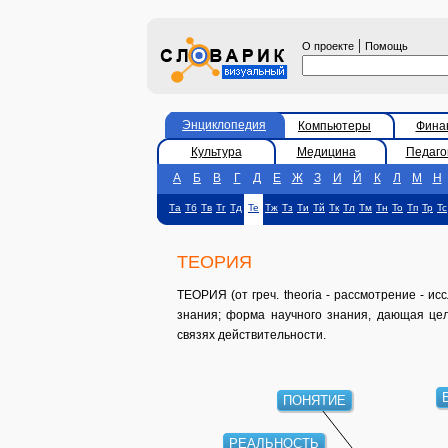
|
О проекте
Помощь
Энциклопедия
Компьютеры
Фина
Культура
Медицина
Педаго
А
Б
В
Г
Д
Е
Ж
З
И
Й
К
Л
М
Н
Та
Тб
Тв
Тг
Тд
Те
Тж
Тз
Ти
Тй
Тк
Тл
Тм
Тн
То
Тп
Тр
Тс
ТЕОРИЯ
ТЕОРИЯ (от греч. theoria - рассмотрение - и
знания; форма научного знания, дающая це
связях действительности.
ПОНЯТИЕ
РЕАЛЬНОСТЬ