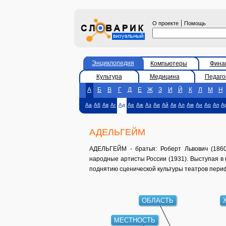
|
О проекте
Помощь
Энциклопедия
Компьютеры
Фина
Культура
Медицина
Педаго
А
Б
В
Г
Д
Е
Ж
З
И
Й
К
Л
М
Н
Аа
Аб
Ав
Аг
Ад
Ае
Аж
Аз
Аи
Ай
Ак
Ал
Ам
Ан
Ао
Ап
А
АДЕЛЬГЕЙМ
АДЕЛЬГЕЙМ - братья: Роберт Львович (1860
народные артисты России (1931). Выступая в 
поднятию сценической культуры театров пери
ОБЛАСТЬ
МЕСТНОСТЬ