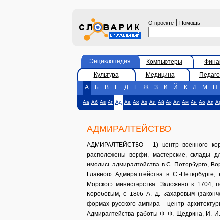
|
О проекте
Помощь
Энциклопедия
Компьютеры
Фина
Культура
Медицина
Педаго
А
Б
В
Г
Д
Е
Ж
З
И
Й
К
Л
М
Н
Аа
Аб
Ав
Аг
Ад
Ае
Аж
Аз
Аи
Ай
Ак
Ал
Ам
Ан
Ао
Ап
А
АДМИРАЛТЕЙСТВО
АДМИРАЛТЕЙСТВО - 1) центр военного кора
расположены верфи, мастерские, склады д
имелись адмиралтейства в С.-Петербурге, Вор
Главного Адмиралтейства в С.-Петербурге,
Морского министерства. Заложено в 1704; пе
Коробовым, с 1806 А. Д. Захаровым (законч
формах русского ампира - центр архитектур
Адмиралтейства работы Ф. Ф. Щедрина, И. И.