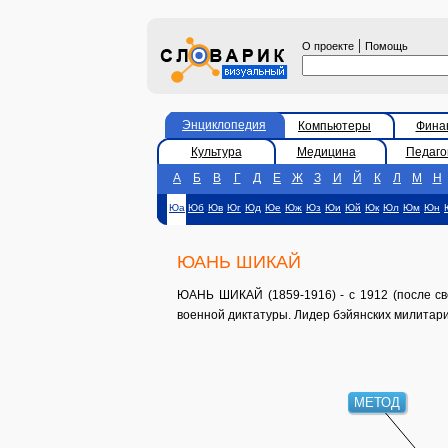
|
О проекте
Помощь
Энциклопедия
Компьютеры
Фина
Культура
Медицина
Педаго
А
Б
В
Г
Д
Е
Ж
З
И
Й
К
Л
М
Н
Юа
Юб
Юв
Юг
Юд
Юе
Юж
Юз
Юи
Юй
Юк
Юл
Юм
Юн
ЮАНЬ ШИКАЙ
ЮАНЬ ШИКАЙ (1859-1916) - с 1912 (после св
военной диктатуры. Лидер бэйянских милитари
МЕТОД