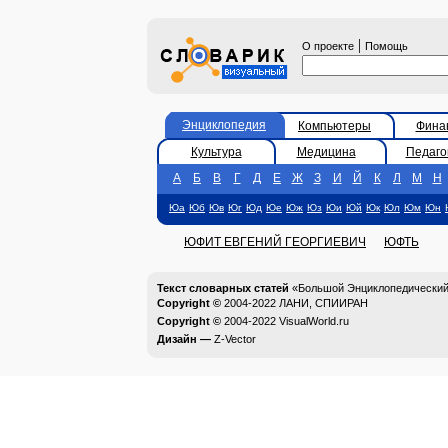
|
О проекте
Помощь
Энциклопедия
Компьютеры
Фина
Культура
Медицина
Педаго
А
Б
В
Г
Д
Е
Ж
З
И
Й
К
Л
М
Н
Юа
Юб
Юв
Юг
Юд
Юе
Юж
Юз
Юи
Юй
Юк
Юл
Юм
Юн
ЮФИТ ЕВГЕНИЙ ГЕОРГИЕВИЧ
ЮФТЬ
Текст словарных статей
«Большой Энциклопедический 
Copyright ©
2004-2022
ЛАНИ, СПИИРАН
Copyright ©
2004-2022
VisualWorld.ru
Дизайн —
Z-Vector