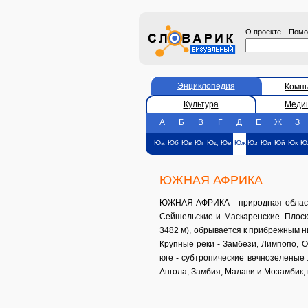
|
О проекте
Пом
Энциклопедия
Комп
Культура
Меди
А
Б
В
Г
Д
Е
Ж
З
Юа
Юб
Юв
Юг
Юд
Юе
Юж
Юз
Юи
Юй
Юк
Ю
ЮЖНАЯ АФРИКА
ЮЖНАЯ АФРИКА - природная область 
Сейшельские и Маскаренские. Плоск
3482 м), обрывается к прибрежным ни
Крупные реки - Замбези, Лимпопо, 
юге - субтропические вечнозеленые 
Ангола, Замбия, Малави и Мозамбик; 