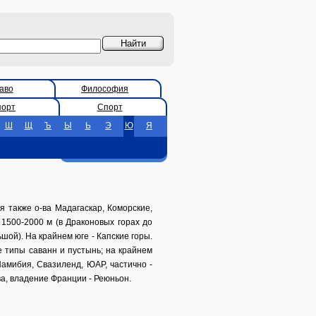
аво
Философия
порт
Спорт
Ш
Щ
Ъ
Ы
Ь
Э
Ю
Я
 также о-ва Мадагаскар, Коморские,
1500-2000 м (в Драконовых горах до
шой). На крайнем юге - Капские горы.
 типы саванн и пустынь; на крайнем
Намибия, Свазиленд, ЮАР, частично -
ва, владение Франции - Реюньон.