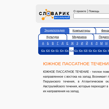
|
О проекте
Помощь
Энциклопедия
Компьютеры
Фина
Культура
Медицина
Педаго
А
Б
В
Г
Д
Е
Ж
З
И
Й
К
Л
М
Н
Юа
Юб
Юв
Юг
Юд
Юе
Юж
Юз
Юи
Юй
Юк
Юл
Юм
Юн
ЮЖНОЕ ПАССАТНОЕ ТЕЧЕНИ
ЮЖНОЕ ПАССАТНОЕ ТЕЧЕНИЕ - теплое поверх
направленное с востока на запад. Возникает 
Перуанского течения, в Атлантическом ок
Австралийского течения, которые переходят в
их направления на запад.