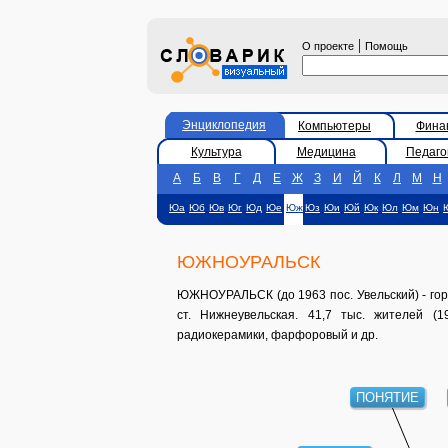
|
О проекте
Помощь
Энциклопедия
Компьютеры
Фина
Культура
Медицина
Педаго
А
Б
В
Г
Д
Е
Ж
З
И
Й
К
Л
М
Н
Юа
Юб
Юв
Юг
Юд
Юе
Юж
Юз
Юи
Юй
Юк
Юл
Юм
Юн
ЮЖНОУРАЛЬСК
ЮЖНОУРАЛЬСК (до 1963 пос. Увельский) - город
ст. Нижнеувельская. 41,7 тыс. жителей (1
радиокерамики, фарфоровый и др.
ПОНЯТИЕ