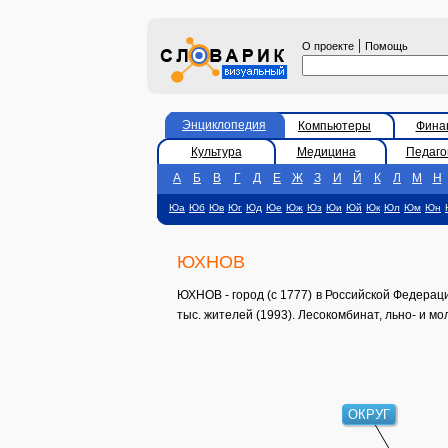
|
О проекте
Помощь
Энциклопедия
Компьютеры
Фина
Культура
Медицина
Педаго
А
Б
В
Г
Д
Е
Ж
З
И
Й
К
Л
М
Н
Юа
Юб
Юв
Юг
Юд
Юе
Юж
Юз
Юи
Юй
Юк
Юл
Юм
Юн
ЮХНОВ
ЮХНОВ - город (с 1777) в Российской Федерации, 
тыс. жителей (1993). Лесокомбинат, льно- и мо
ОКРУГ