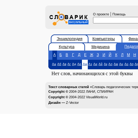
|
О проекте
Помощь
Энциклопедия
Компьютеры
Фина
Педаго
Культура
Медицина
А
Б
В
Г
Д
Е
Ж
З
И
Й
К
Л
М
Н
Аа
Аб
Ав
Аг
Ад
Ае
Аж
Аз
Аи
Ай
Ак
Ал
Ам
Ан
Ао
Ап
А
Нет слов, начинающихся с этой буквы
Текст словарных статей
«Словарь педагогических тер
Copyright ©
2004-2022
ЛАНИ, СПИИРАН
Copyright ©
2004-2022
VisualWorld.ru
Дизайн —
Z-Vector