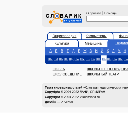
|
О проекте
Помощь
Энциклопедия
Компьютеры
Фина
Педаго
Культура
Медицина
А
Б
В
Г
Д
Е
Ж
З
И
Й
К
Л
М
Н
Ша
Шб
Шв
Шг
Шд
Ше
Шж
Шз
Ши
Шй
Шк
Шл
Шм
Шн
Шо
ШКОЛА
ШКОЛЬНОЕ ОБОРУДОВ
ШКОЛОВЕДЕНИЕ
ШКОЛЬНЫЙ ТЕАТР
Текст словарных статей
«Словарь педагогических тер
Copyright ©
2004-2022
ЛАНИ, СПИИРАН
Copyright ©
2004-2022
VisualWorld.ru
Дизайн —
Z-Vector