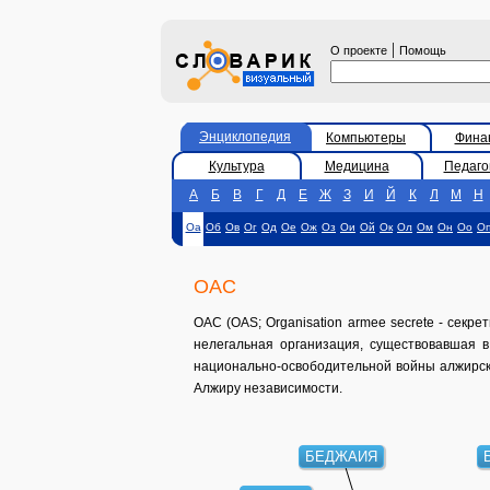
|
О проекте
Помощь
Энциклопедия
Компьютеры
Фина
Культура
Медицина
Педаго
А
Б
В
Г
Д
Е
Ж
З
И
Й
К
Л
М
Н
Оа
Об
Ов
Ог
Од
Ое
Ож
Оз
Ои
Ой
Ок
Ол
Ом
Он
Оо
О
ОАС
ОАС (OAS; Organisation armee secrete - секр
нелегальная организация, существовавшая в
национально-освободительной войны алжирско
Алжиру независимости.
БЕДЖАИЯ