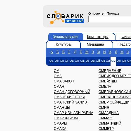
|
О проекте
Помощь
Энциклопедия
Компьютеры
Фина
Культура
Медицина
Педаго
А
Б
В
Г
Д
Е
Ж
З
И
Й
К
Л
М
Н
Оа
Об
Ов
Ог
Од
Ое
Ож
Оз
Ои
Ой
Ок
Ол
Ом
Он
Оо
Оп
ОМ
ОМЕДНЕНИЕ
ОМА
ОМЕЙЯДОВ МЕЧЕ
ОМА ЗАКОН
ОМЕЙЯДЫ
ОМАН
ОМЕЛА
ОМАН ДОГОВОРНЫЙ
ОМЕЛЬЯНОВСКИЙ
ОМАНСКИЕ ГОРЫ
ОМЕЛЯНСКИЙ ВА
ОМАНСКИЙ ЗАЛИВ
ОМЕР СЕЙФЕДДИ
ОМАНЦЫ
ОМИЯ
ОМАР ИБН АБИ РАБИА
ОМЛАДИНА
ОМАР ХАЙЯМ
ОММАЖ
ОМАРЫ
ОММАТИДИЙ
ОМАХА
ОММЕТР