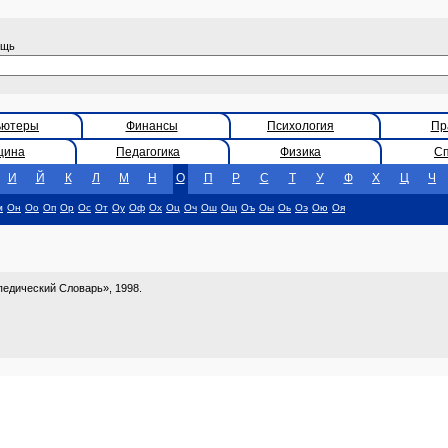
ощь
ьютеры
Финансы
Психология
Пр
цина
Педагогика
Физика
С
И
Й
К
Л
М
Н
О
П
Р
С
Т
У
Ф
Х
Ц
Ч
м
Он
Оо
Оп
Ор
Ос
От
Оу
Оф
Ох
Оц
Оч
Ош
Ощ
Оъ
Оы
Оь
Оэ
Ою
Оя
едический Словарь», 1998.