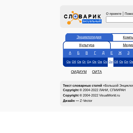
|
О проекте
Пом
Энциклопедия
Комп
Культура
Меди
А
Б
В
Г
Д
Е
Ж
З
Оа
Об
Ов
Ог
Од
Ое
Ож
Оз
Ои
Ой
Ок
Ол
О
ОИДИУМ
ОИТА
Текст словарных статей
«Большой Энциклоп
Copyright ©
2004-2022
ЛАНИ, СПИИРАН
Copyright ©
2004-2022
VisualWorld.ru
Дизайн —
Z-Vector