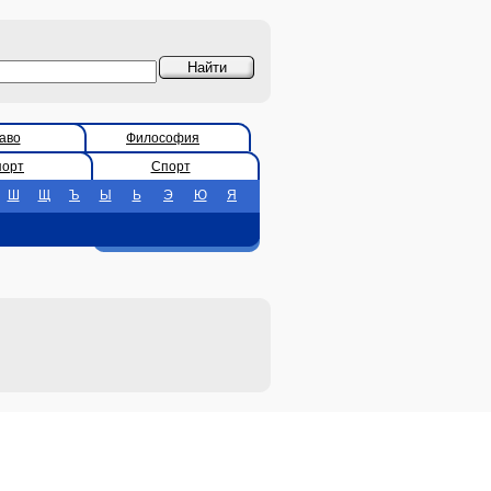
аво
Философия
порт
Спорт
Ш
Щ
Ъ
Ы
Ь
Э
Ю
Я