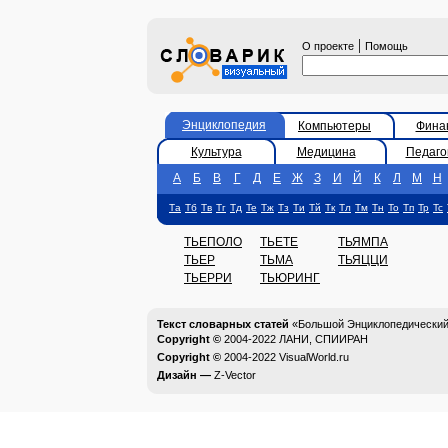
|
О проекте
Помощь
Энциклопедия
Компьютеры
Фина
Культура
Медицина
Педаго
А
Б
В
Г
Д
Е
Ж
З
И
Й
К
Л
М
Н
Та
Тб
Тв
Тг
Тд
Те
Тж
Тз
Ти
Тй
Тк
Тл
Тм
Тн
То
Тп
Тр
Тс
ТЬЕПОЛО
ТЬЕТЕ
ТЬЯМПА
ТЬЕР
ТЬМА
ТЬЯЦЦИ
ТЬЕРРИ
ТЬЮРИНГ
Текст словарных статей
«Большой Энциклопедический 
Copyright ©
2004-2022
ЛАНИ, СПИИРАН
Copyright ©
2004-2022
VisualWorld.ru
Дизайн —
Z-Vector