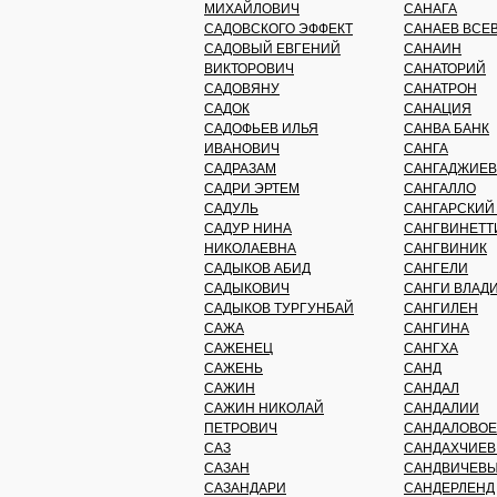
МИХАЙЛОВИЧ
САНАГА
САДОВСКОГО ЭФФЕКТ
САНАЕВ ВСЕ
САДОВЫЙ ЕВГЕНИЙ
САНАИН
ВИКТОРОВИЧ
САНАТОРИЙ
САДОВЯНУ
САНАТРОН
САДОК
САНАЦИЯ
САДОФЬЕВ ИЛЬЯ
САНВА БАНК
ИВАНОВИЧ
САНГА
САДРАЗАМ
САНГАДЖИЕВ
САДРИ ЭРТЕМ
САНГАЛЛО
САДУЛЬ
САНГАРСКИЙ
САДУР НИНА
САНГВИНЕТТ
НИКОЛАЕВНА
САНГВИНИК
САДЫКОВ АБИД
САНГЕЛИ
САДЫКОВИЧ
САНГИ ВЛАД
САДЫКОВ ТУРГУНБАЙ
САНГИЛЕН
САЖА
САНГИНА
САЖЕНЕЦ
САНГХА
САЖЕНЬ
САНД
САЖИН
САНДАЛ
САЖИН НИКОЛАЙ
САНДАЛИИ
ПЕТРОВИЧ
САНДАЛОВОЕ
САЗ
САНДАХЧИЕВ
САЗАН
САНДВИЧЕВЫ
САЗАНДАРИ
САНДЕРЛЕНД