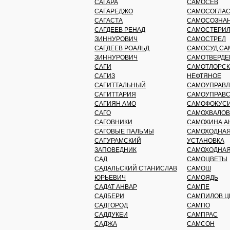
САГАРА
САМОСЕВ
САГАРЕДЖО
САМОСОГЛАС
САГАСТА
САМОСОЗНА
САГДЕЕВ РЕНАД
САМОСТЕРИ
ЗИННУРОВИЧ
САМОСТРЕЛ
САГДЕЕВ РОАЛЬД
САМОСУД СА
ЗИННУРОВИЧ
САМОТВЕРД
САГИ
САМОТЛОРСК
САГИЗ
НЕФТЯНОЕ
САГИТТАЛЬНЫЙ
САМОУПРАВ
САГИТТАРИЯ
САМОУПРАВС
САГИЯН АМО
САМОФОКУСИ
САГО
САМОХВАЛОВ
САГОВНИКИ
САМОХИНА А
САГОВЫЕ ПАЛЬМЫ
САМОХОДНАЯ
САГУРАМСКИЙ
УСТАНОВКА
ЗАПОВЕДНИК
САМОХОДНАЯ
САД
САМОЦВЕТЫ
САДАЛЬСКИЙ СТАНИСЛАВ
САМОШ
ЮРЬЕВИЧ
САМОЯДЬ
САДАТ АНВАР
САМПЕ
САДБЕРИ
САМПИЛОВ 
САДГОРОД
САМПО
САДДУКЕИ
САМПРАС
САДЖА
САМСОН