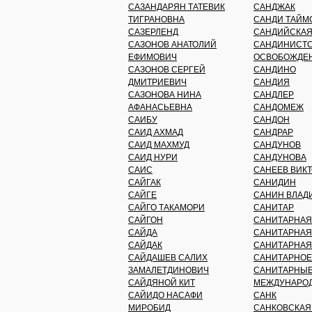
САЗАНДАРЯН ТАТЕВИК
САНДЖАК
ТИГРАНОВНА
САНДИ ТАЙМ
САЗЕРЛЕНД
САНДИЙСКАЯ
САЗОНОВ АНАТОЛИЙ
САНДИНИСТС
ЕФИМОВИЧ
ОСВОБОЖДЕ
САЗОНОВ СЕРГЕЙ
САНДИНО
ДМИТРИЕВИЧ
САНДИЯ
САЗОНОВА НИНА
САНДЛЕР
АФАНАСЬЕВНА
САНДОМЕЖ
САИБУ
САНДОН
САИД АХМАД
САНДРАР
САИД МАХМУД
САНДУНОВ
САИД НУРИ
САНДУНОВА
САИС
САНЕЕВ ВИК
САЙГАК
САНИДИН
САЙГЕ
САНИН ВЛАД
САЙГО ТАКАМОРИ
САНИТАР
САЙГОН
САНИТАРНАЯ
САЙДА
САНИТАРНАЯ
САЙДАК
САНИТАРНАЯ
САЙДАШЕВ САЛИХ
САНИТАРНОЕ
ЗАМАЛЕТДИНОВИЧ
САНИТАРНЫЕ
САЙДЯНОЙ КИТ
МЕЖДУНАРО
САЙИДО НАСАФИ
САНК
МИРОБИД
САНКОВСКАЯ