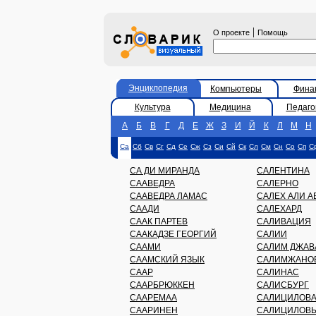
|
О проекте
Помощь
Энциклопедия
Компьютеры
Фина
Культура
Медицина
Педаго
А
Б
В
Г
Д
Е
Ж
З
И
Й
К
Л
М
Н
Са
Сб
Св
Сг
Сд
Се
Сж
Сз
Си
Сй
Ск
Сл
См
Сн
Со
Сп
С
СА ДИ МИРАНДА
САЛЕНТИНА
СААВЕДРА
САЛЕРНО
СААВЕДРА ЛАМАС
САЛЕХ АЛИ А
СААДИ
САЛЕХАРД
СААК ПАРТЕВ
САЛИВАЦИЯ
СААКАДЗЕ ГЕОРГИЙ
САЛИИ
СААМИ
САЛИМ ДЖАВ
СААМСКИЙ ЯЗЫК
САЛИМЖАНОВ
СААР
САЛИНАС
СААРБРЮККЕН
САЛИСБУРГ
СААРЕМАА
САЛИЦИЛОВА
СААРИНЕН
САЛИЦИЛОВЫ