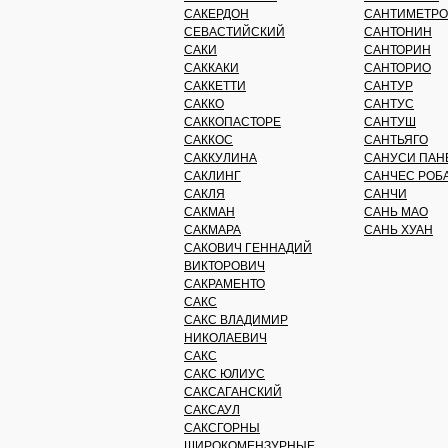
САКЕРДОН
САНТИМЕТРО
СЕВАСТИЙСКИЙ
САНТОНИН
САКИ
САНТОРИН
САККАКИ
САНТОРИО
САККЕТТИ
САНТУР
САККО
САНТУС
САККОПАСТОРЕ
САНТУШ
САККОС
САНТЬЯГО
САККУЛИНА
САНУСИ ПАН
САКЛИНГ
САНЧЕС РОБ
САКЛЯ
САНЧИ
САКМАН
САНЬ МАО
САКМАРА
САНЬ ХУАН
САКОВИЧ ГЕННАДИЙ
ВИКТОРОВИЧ
САКРАМЕНТО
САКС
САКС ВЛАДИМИР
НИКОЛАЕВИЧ
САКС
САКС ЮЛИУС
САКСАГАНСКИЙ
САКСАУЛ
САКСГОРНЫ
ШИРОКОМЕНЗУРНЫЕ