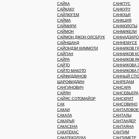
САЙКА
САНКТУС
САЙКАКУ
САНКУРУ
САЙЛЮГЕМ
САНКХЬЯ
САЙМА
САНКЦИЯ
САЙМИРИ
САНКЮЛОТЫ
САЙМОН
САНМИКЕЛИ
САЙМОН ДЖОН ОЛСБРУК
САННАДЗАРО
САЙНШАНД
САННЕМУСЕ
САЙОНДЗИ КИММОТИ
САННИКОВ Г
САЙПАН
САННИКОВ К
САЙРА
САННИКОВ Я
САЙТО
САННИКОВА 
САЙТО МАКОТО
САННИКОВА 
САЙФИДДИНОВ
САННЫЙ СПО
ШАРОФИДДИН
САНРЕДАМ
САНГИНОВИЧ
САНСАРА
САЙЯН
САНСЕВЬЕРА
САЙЯС СОТОМАЙОР
САНСКРИТ
САК
САНСОВИНО
САКАИ
САНТАЛОВОЕ
САКАЛА
САНТАЛЫ
САКАРЬЯ
САНТАНДЕР
САКАСЕНА
САНТАЯНА
САКАТЕКАС
САНТИМ
САКАТЕКОЛУКА
САНТИМЕТР