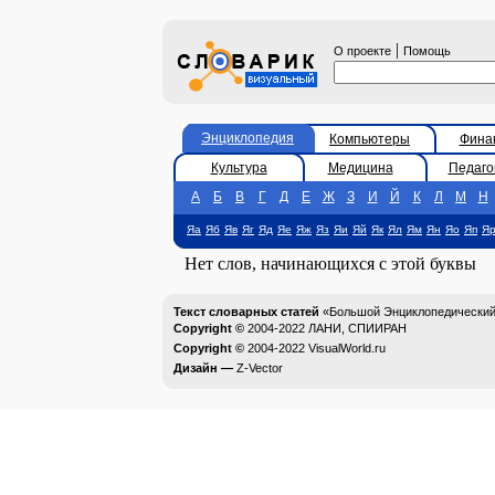
|
О проекте
Помощь
Энциклопедия
Компьютеры
Фина
Культура
Медицина
Педаго
А
Б
В
Г
Д
Е
Ж
З
И
Й
К
Л
М
Н
Яа
Яб
Яв
Яг
Яд
Яе
Яж
Яз
Яи
Яй
Як
Ял
Ям
Ян
Яо
Яп
Я
Нет слов, начинающихся с этой буквы
Текст словарных статей
«Большой Энциклопедический 
Copyright ©
2004-2022
ЛАНИ, СПИИРАН
Copyright ©
2004-2022
VisualWorld.ru
Дизайн —
Z-Vector