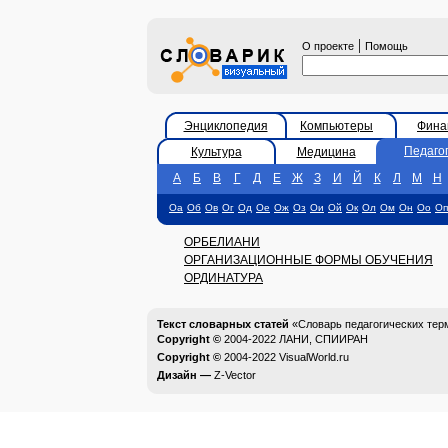
|
О проекте
Помощь
Энциклопедия
Компьютеры
Фина
Педаго
Культура
Медицина
А
Б
В
Г
Д
Е
Ж
З
И
Й
К
Л
М
Н
Оа
Об
Ов
Ог
Од
Ое
Ож
Оз
Ои
Ой
Ок
Ол
Ом
Он
Оо
Оп
ОРБЕЛИАНИ
ОРГАНИЗАЦИОННЫЕ ФОРМЫ ОБУЧЕНИЯ
ОРДИНАТУРА
Текст словарных статей
«Словарь педагогических тер
Copyright ©
2004-2022
ЛАНИ, СПИИРАН
Copyright ©
2004-2022
VisualWorld.ru
Дизайн —
Z-Vector