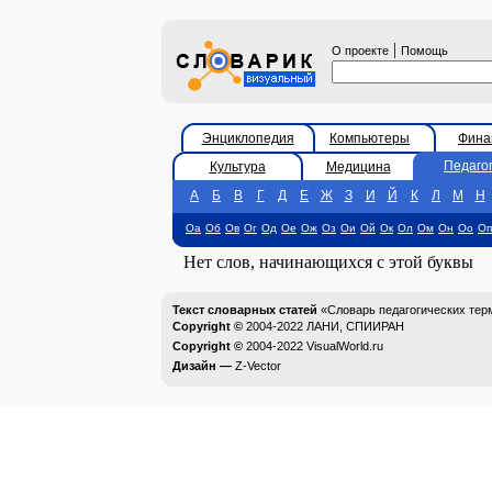
|
О проекте
Помощь
Энциклопедия
Компьютеры
Фина
Педаго
Культура
Медицина
А
Б
В
Г
Д
Е
Ж
З
И
Й
К
Л
М
Н
Оа
Об
Ов
Ог
Од
Ое
Ож
Оз
Ои
Ой
Ок
Ол
Ом
Он
Оо
Оп
Нет слов, начинающихся с этой буквы
Текст словарных статей
«Словарь педагогических тер
Copyright ©
2004-2022
ЛАНИ, СПИИРАН
Copyright ©
2004-2022
VisualWorld.ru
Дизайн —
Z-Vector