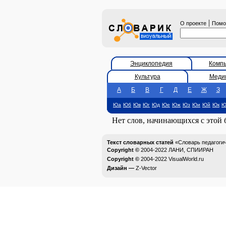
|
О проекте
Пом
Энциклопедия
Комп
Культура
Меди
А
Б
В
Г
Д
Е
Ж
З
Юа
Юб
Юв
Юг
Юд
Юе
Юж
Юз
Юи
Юй
Юк
Ю
Нет слов, начинающихся с этой
Текст словарных статей
«Словарь педагоги
Copyright ©
2004-2022
ЛАНИ, СПИИРАН
Copyright ©
2004-2022
VisualWorld.ru
Дизайн —
Z-Vector