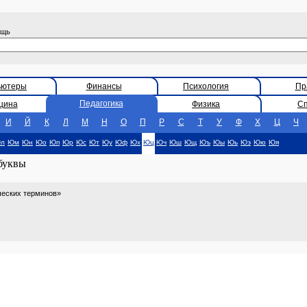
ощь
ьютеры
Финансы
Психология
Пр
Педагогика
цина
Физика
С
И
Й
К
Л
М
Н
О
П
Р
С
Т
У
Ф
Х
Ц
Ч
л
Юм
Юн
Юо
Юп
Юр
Юс
Ют
Юу
Юф
Юх
Юц
Юч
Юш
Ющ
Юъ
Юы
Юь
Юэ
Юю
Юя
 буквы
ческих терминов»