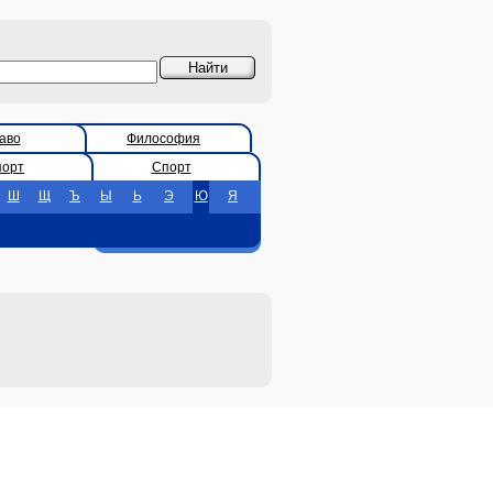
аво
Философия
порт
Спорт
Ш
Щ
Ъ
Ы
Ь
Э
Ю
Я