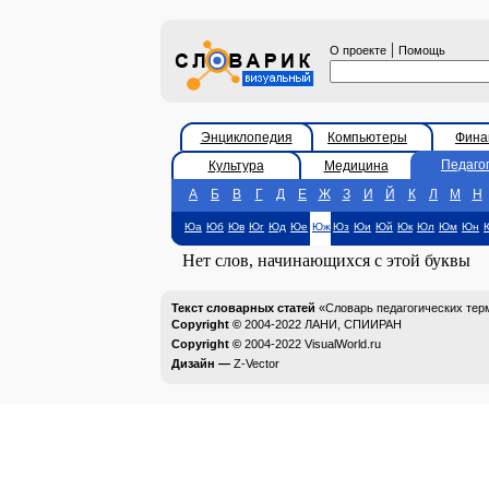
|
О проекте
Помощь
Энциклопедия
Компьютеры
Фина
Педаго
Культура
Медицина
А
Б
В
Г
Д
Е
Ж
З
И
Й
К
Л
М
Н
Юа
Юб
Юв
Юг
Юд
Юе
Юж
Юз
Юи
Юй
Юк
Юл
Юм
Юн
Нет слов, начинающихся с этой буквы
Текст словарных статей
«Словарь педагогических тер
Copyright ©
2004-2022
ЛАНИ, СПИИРАН
Copyright ©
2004-2022
VisualWorld.ru
Дизайн —
Z-Vector