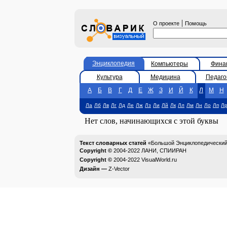
|
О проекте
Помощь
Энциклопедия
Компьютеры
Фина
Культура
Медицина
Педаго
А
Б
В
Г
Д
Е
Ж
З
И
Й
К
Л
М
Н
Ла
Лб
Лв
Лг
Лд
Ле
Лж
Лз
Ли
Лй
Лк
Лл
Лм
Лн
Ло
Лп
Л
Нет слов, начинающихся с этой буквы
Текст словарных статей
«Большой Энциклопедический 
Copyright ©
2004-2022
ЛАНИ, СПИИРАН
Copyright ©
2004-2022
VisualWorld.ru
Дизайн —
Z-Vector