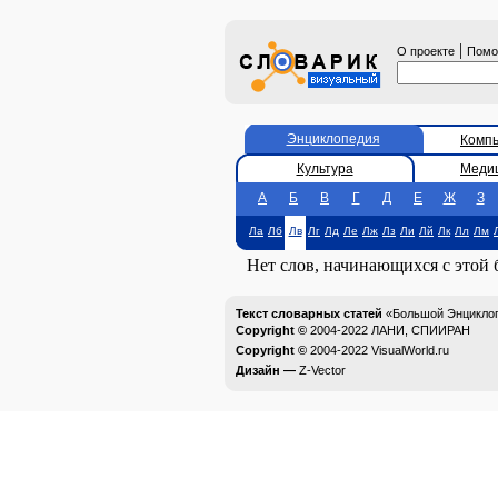
|
О проекте
Пом
Энциклопедия
Комп
Культура
Меди
А
Б
В
Г
Д
Е
Ж
З
Ла
Лб
Лв
Лг
Лд
Ле
Лж
Лз
Ли
Лй
Лк
Лл
Лм
Нет слов, начинающихся с этой
Текст словарных статей
«Большой Энциклоп
Copyright ©
2004-2022
ЛАНИ, СПИИРАН
Copyright ©
2004-2022
VisualWorld.ru
Дизайн —
Z-Vector