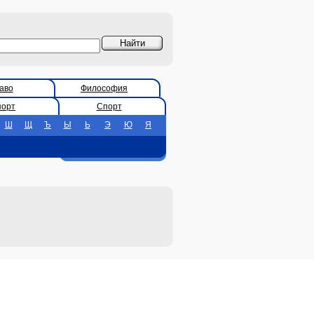
аво
Философия
порт
Спорт
Ш
Щ
Ъ
Ы
Ь
Э
Ю
Я