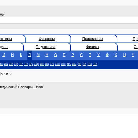
ощь
ьютеры
Финансы
Психология
Пр
цина
Педагогика
Физика
С
И
Й
К
Л
М
Н
О
П
Р
С
Т
У
Ф
Х
Ц
Ч
Лн
Ло
Лп
Лр
Лс
Лт
Лу
Лф
Лх
Лц
Лч
Лш
Лщ
Лъ
Лы
Ль
Лэ
Лю
Ля
 буквы
едический Словарь», 1998.