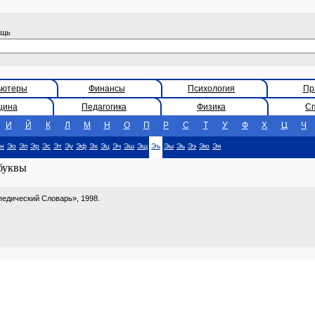
ощь
ьютеры
Финансы
Психология
Пр
цина
Педагогика
Физика
С
И
Й
К
Л
М
Н
О
П
Р
С
Т
У
Ф
Х
Ц
Ч
н
Эо
Эп
Эр
Эс
Эт
Эу
Эф
Эх
Эц
Эч
Эш
Эщ
Эъ
Эы
Эь
Ээ
Эю
Эя
 буквы
едический Словарь», 1998.