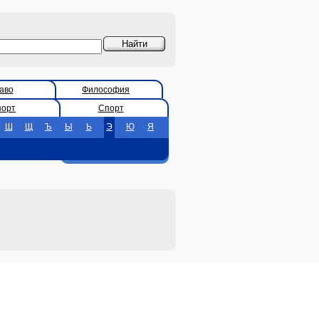
аво
Философия
порт
Спорт
Ш
Щ
Ъ
Ы
Ь
Э
Ю
Я