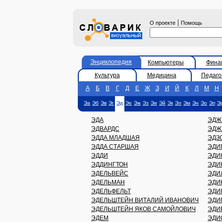
|
О проекте
Помощь
Энциклопедия
Компьютеры
Фина
Культура
Медицина
Педаго
А
Б
В
Г
Д
Е
Ж
З
И
Й
К
Л
М
Н
Эа
Эб
Эв
Эг
Эд
Эе
Эж
Эз
Эи
Эй
Эк
Эл
Эм
Эн
Эо
Эп
Э
ЭДА
ЭДЖ
ЭДВАРДС
ЭДЖ
ЭДДА МЛАДШАЯ
ЭДЗ
ЭДДА СТАРШАЯ
ЭДИ
ЭДДИ
ЭДИ
ЭДДИНГТОН
ЭДИ
ЭДЕЛЬВЕЙС
ЭДИ
ЭДЕЛЬМАН
ЭДИ
ЭДЕЛЬФЕЛЬТ
ЭДИ
ЭДЕЛЬШТЕЙН ВИТАЛИЙ ИВАНОВИЧ
ЭДИ
ЭДЕЛЬШТЕЙН ЯКОВ САМОЙЛОВИЧ
ЭДИ
ЭДЕМ
ЭДИ