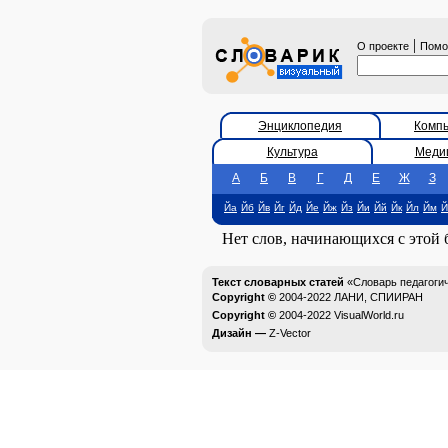
|
О проекте
Пом
Энциклопедия
Комп
Культура
Меди
А
Б
В
Г
Д
Е
Ж
З
Йа
Йб
Йв
Йг
Йд
Йе
Йж
Йз
Йи
Йй
Йк
Йл
Йм
Й
Нет слов, начинающихся с этой
Текст словарных статей
«Словарь педагоги
Copyright ©
2004-2022
ЛАНИ, СПИИРАН
Copyright ©
2004-2022
VisualWorld.ru
Дизайн —
Z-Vector