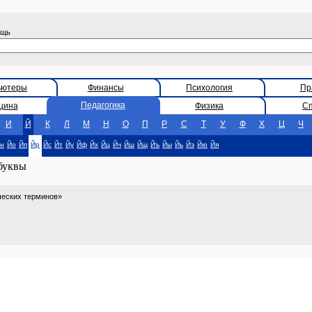
ощь
ьютеры
Финансы
Психология
Пр
Педагогика
цина
Физика
С
И
Й
К
Л
М
Н
О
П
Р
С
Т
У
Ф
Х
Ц
Ч
н
Йо
Йп
Йр
Йс
Йт
Йу
Йф
Йх
Йц
Йч
Йш
Йщ
Йъ
Йы
Йь
Йэ
Йю
Йя
 буквы
ческих терминов»