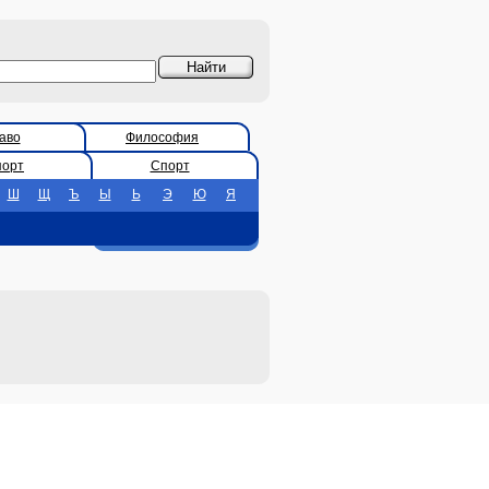
аво
Философия
порт
Спорт
Ш
Щ
Ъ
Ы
Ь
Э
Ю
Я