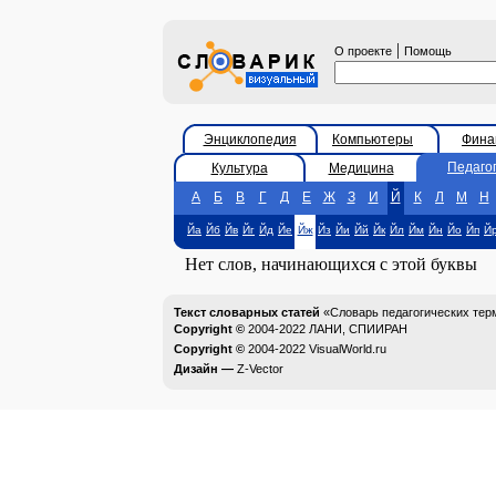
|
О проекте
Помощь
Энциклопедия
Компьютеры
Фина
Педаго
Культура
Медицина
А
Б
В
Г
Д
Е
Ж
З
И
Й
К
Л
М
Н
Йа
Йб
Йв
Йг
Йд
Йе
Йж
Йз
Йи
Йй
Йк
Йл
Йм
Йн
Йо
Йп
Й
Нет слов, начинающихся с этой буквы
Текст словарных статей
«Словарь педагогических тер
Copyright ©
2004-2022
ЛАНИ, СПИИРАН
Copyright ©
2004-2022
VisualWorld.ru
Дизайн —
Z-Vector