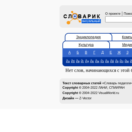
|
О проекте
Пом
Энциклопедия
Комп
Культура
Меди
А
Б
В
Г
Д
Е
Ж
З
Йа
Йб
Йв
Йг
Йд
Йе
Йж
Йз
Йи
Йй
Йк
Йл
Йм
Й
Нет слов, начинающихся с этой
Текст словарных статей
«Словарь педагоги
Copyright ©
2004-2022
ЛАНИ, СПИИРАН
Copyright ©
2004-2022
VisualWorld.ru
Дизайн —
Z-Vector