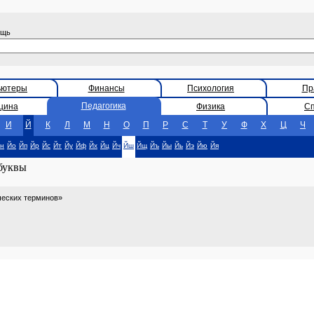
ощь
ьютеры
Финансы
Психология
Пр
Педагогика
цина
Физика
С
И
Й
К
Л
М
Н
О
П
Р
С
Т
У
Ф
Х
Ц
Ч
н
Йо
Йп
Йр
Йс
Йт
Йу
Йф
Йх
Йц
Йч
Йш
Йщ
Йъ
Йы
Йь
Йэ
Йю
Йя
 буквы
ческих терминов»