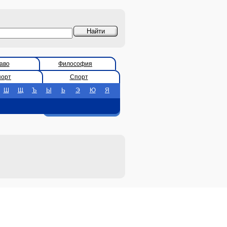
аво
Философия
порт
Спорт
Ш
Щ
Ъ
Ы
Ь
Э
Ю
Я