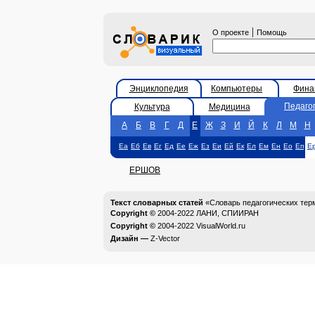
|
О проекте
Помощь
Энциклопедия
Компьютеры
Фина
Педаго
Культура
Медицина
А
Б
В
Г
Д
Е
Ж
З
И
Й
К
Л
М
Н
Еа
Еб
Ев
Ег
Ед
Ее
Еж
Ез
Еи
Ей
Ек
Ел
Ем
Ен
Ео
Еп
Е
ЕРШОВ
Текст словарных статей
«Словарь педагогических тер
Copyright ©
2004-2022
ЛАНИ, СПИИРАН
Copyright ©
2004-2022
VisualWorld.ru
Дизайн —
Z-Vector