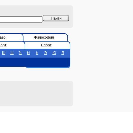
аво
Философия
порт
Спорт
Ш
Щ
Ъ
Ы
Ь
Э
Ю
Я