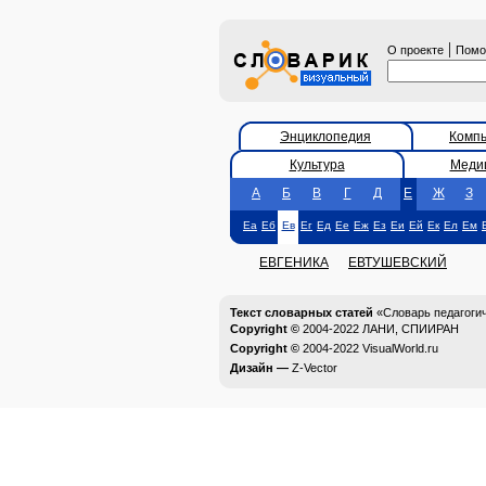
|
О проекте
Пом
Энциклопедия
Комп
Культура
Меди
А
Б
В
Г
Д
Е
Ж
З
Еа
Еб
Ев
Ег
Ед
Ее
Еж
Ез
Еи
Ей
Ек
Ел
Ем
ЕВГЕНИКА
ЕВТУШЕВСКИЙ
Текст словарных статей
«Словарь педагоги
Copyright ©
2004-2022
ЛАНИ, СПИИРАН
Copyright ©
2004-2022
VisualWorld.ru
Дизайн —
Z-Vector