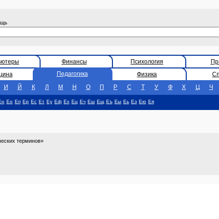
ощь
ьютеры
Финансы
Психология
Пр
Педагогика
цина
Физика
С
И
Й
К
Л
М
Н
О
П
Р
С
Т
У
Ф
Х
Ц
Ч
Ен
Ео
Еп
Ер
Ес
Ет
Еу
Еф
Ех
Ец
Еч
Еш
Ещ
Еъ
Еы
Еь
Еэ
Ею
Ея
ческих терминов»