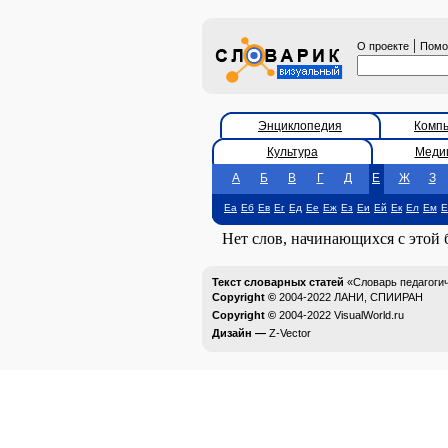
|
О проекте
Пом
Энциклопедия
Комп
Культура
Меди
А
Б
В
Г
Д
Е
Ж
З
Еа
Еб
Ев
Ег
Ед
Ее
Еж
Ез
Еи
Ей
Ек
Ел
Ем
Е
Нет слов, начинающихся с этой
Текст словарных статей
«Словарь педагоги
Copyright ©
2004-2022
ЛАНИ, СПИИРАН
Copyright ©
2004-2022
VisualWorld.ru
Дизайн —
Z-Vector