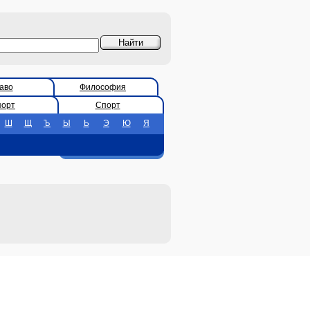
аво
Философия
порт
Спорт
Ш
Щ
Ъ
Ы
Ь
Э
Ю
Я