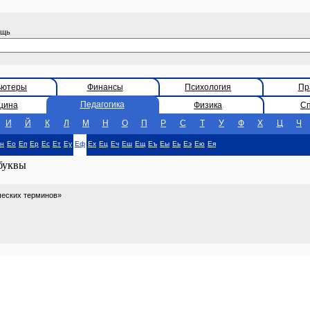
ощь
ьютеры
Финансы
Психология
Пр
Педагогика
цина
Физика
С
И
Й
К
Л
М
Н
О
П
Р
С
Т
У
Ф
Х
Ц
Ч
н
Ео
Еп
Ер
Ес
Ет
Еу
Еф
Ех
Ец
Еч
Еш
Ещ
Еъ
Еы
Еь
Еэ
Ею
Ея
 буквы
ческих терминов»