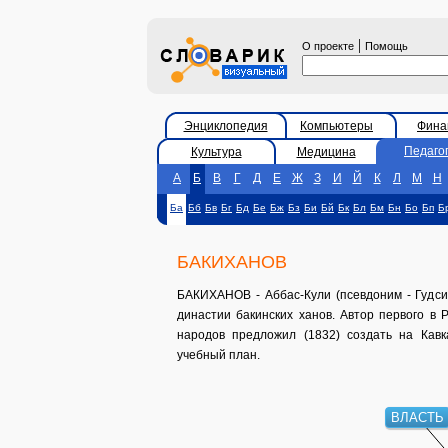
|
О проекте
Помощь
Энциклопедия
Компьютеры
Фина
Педаго
Культура
Медицина
А
Б
В
Г
Д
Е
Ж
З
И
Й
К
Л
М
Н
Ба
Бб
Бв
Бг
Бд
Бе
Бж
Бз
Би
Бй
Бк
Бл
Бм
Бн
Бо
Бп
Б
БАКИХАНОВ
БАКИХАНОВ - Аббас-Кули (псевдоним - Гудси)
династии бакинских ханов. Автор первого в 
народов предложил (1832) создать на Кавк
учебный план.
ВЛАСТЬ