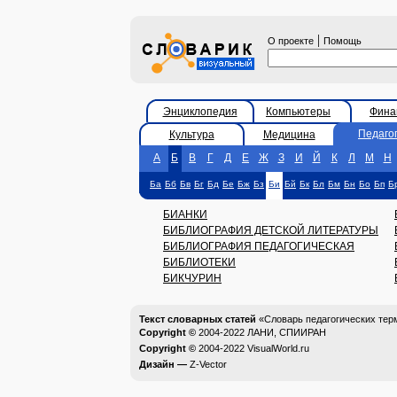
|
О проекте
Помощь
Энциклопедия
Компьютеры
Фина
Педаго
Культура
Медицина
А
Б
В
Г
Д
Е
Ж
З
И
Й
К
Л
М
Н
Ба
Бб
Бв
Бг
Бд
Бе
Бж
Бз
Би
Бй
Бк
Бл
Бм
Бн
Бо
Бп
Б
БИАНКИ
БИБЛИОГРАФИЯ ДЕТСКОЙ ЛИТЕРАТУРЫ
БИБЛИОГРАФИЯ ПЕДАГОГИЧЕСКАЯ
БИБЛИОТЕКИ
БИКЧУРИН
Текст словарных статей
«Словарь педагогических тер
Copyright ©
2004-2022
ЛАНИ, СПИИРАН
Copyright ©
2004-2022
VisualWorld.ru
Дизайн —
Z-Vector