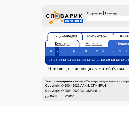
|
О проекте
Помощь
Энциклопедия
Компьютеры
Фина
Педаго
Культура
Медицина
А
Б
В
Г
Д
Е
Ж
З
И
Й
К
Л
М
Н
Ба
Бб
Бв
Бг
Бд
Бе
Бж
Бз
Би
Бй
Бк
Бл
Бм
Бн
Бо
Бп
Б
Нет слов, начинающихся с этой буквы
Текст словарных статей
«Словарь педагогических тер
Copyright ©
2004-2022
ЛАНИ, СПИИРАН
Copyright ©
2004-2022
VisualWorld.ru
Дизайн —
Z-Vector