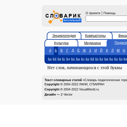
|
О проекте
Помощь
Энциклопедия
Компьютеры
Фина
Педаго
Культура
Медицина
А
Б
В
Г
Д
Е
Ж
З
И
Й
К
Л
М
Н
Ба
Бб
Бв
Бг
Бд
Бе
Бж
Бз
Би
Бй
Бк
Бл
Бм
Бн
Бо
Бп
Б
Нет слов, начинающихся с этой буквы
Текст словарных статей
«Словарь педагогических тер
Copyright ©
2004-2022
ЛАНИ, СПИИРАН
Copyright ©
2004-2022
VisualWorld.ru
Дизайн —
Z-Vector