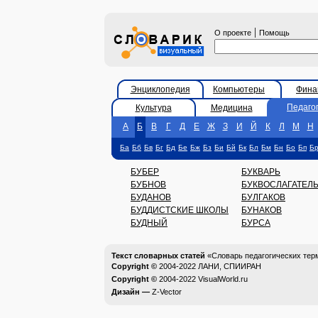
|
О проекте
Помощь
Энциклопедия
Компьютеры
Фина
Педаго
Культура
Медицина
А
Б
В
Г
Д
Е
Ж
З
И
Й
К
Л
М
Н
Ба
Бб
Бв
Бг
Бд
Бе
Бж
Бз
Би
Бй
Бк
Бл
Бм
Бн
Бо
Бп
Б
БУБЕР
БУКВАРЬ
БУБНОВ
БУКВОСЛАГАТЕЛ
БУДАНОВ
БУЛГАКОВ
БУДДИСТСКИЕ ШКОЛЫ
БУНАКОВ
БУДНЫЙ
БУРСА
Текст словарных статей
«Словарь педагогических тер
Copyright ©
2004-2022
ЛАНИ, СПИИРАН
Copyright ©
2004-2022
VisualWorld.ru
Дизайн —
Z-Vector