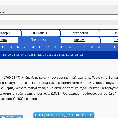
ощь
ьютеры
Финансы
Психология
Пр
Педагогика
цина
Физика
С
И
Й
К
Л
М
Н
О
П
Р
С
Т
У
Ф
Х
Ц
Ч
Бн
Бо
Бп
Бр
Бс
Бт
Бу
Бф
Бх
Бц
Бч
Бш
Бщ
Бъ
Бы
Бь
Бэ
Бю
Бя
1769-1847), учёный, педагог и государственный деятель. Родился в Венгри
м институте. В 1813-17 преподавал экономические и политические науки 
о- юридического факультета, с 27 октября того же года - ректор Петербургс
сложил с себя звание ректора (1821). Оставаясь профессором до 1824
законов. С 1839 сенатор.
СПЕЦИАЛЬНОСТЬ
ДЕЯТЕЛЬНОСТЬ
ПАТОЛОГИЯ