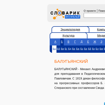
|
О проекте
Пом
Энциклопедия
Комп
Культура
Меди
А
Б
В
Г
Д
Е
Ж
З
Ба
Бб
Бв
Бг
Бд
Бе
Бж
Бз
Би
Бй
Бк
Бл
Бм
БАЛУГЬЯНСКИЙ
БАЛУГЬЯНСКИЙ - Михаил Андреевич (
для преподавания в Педагогическо
Павловичам. С 1819 декан философск
на прогрессивных профессоров Б. 
Сперанского при составлении Свода 