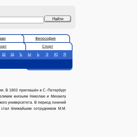
аво
Философия
порт
Спорт
Ш
Щ
Ъ
Ы
Ь
Э
Ю
Я
и. В 1803 приглашён в С.-Петербург
великим князьям Николаю и Михаилу
кого университета. В период гонений
, стал ближайшим сотрудником М.М.