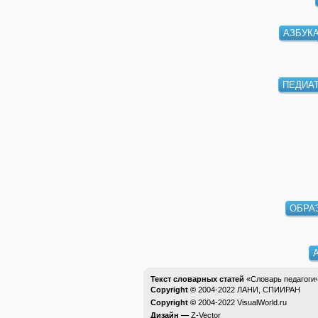
АЗБУК
ПЕДИА
ОБРА
Текст словарных статей
«Словарь педагоги
Copyright ©
2004-2022
ЛАНИ, СПИИРАН
Copyright ©
2004-2022
VisualWorld.ru
Дизайн —
Z-Vector