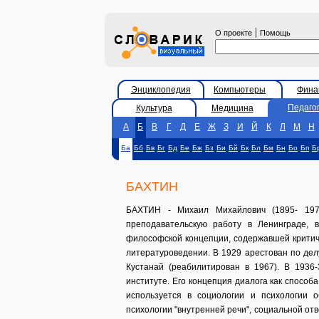
|
О проекте
Помощь
Энциклопедия
Компьютеры
Фина
Педаго
Культура
Медицина
А
Б
В
Г
Д
Е
Ж
З
И
Й
К
Л
М
Н
Ба
Бб
Бв
Бг
Бд
Бе
Бж
Бз
Би
Бй
Бк
Бл
Бм
Бн
Бо
Бп
Б
БАХТИН
БАХТИН - Михаил Михайлович (1895- 197
преподавательскую работу в Ленинграде, в
философской концепции, содержавшей критич
литературоведении. В 1929 арестован по дел
Кустанай (реабилитирован в 1967). В 1936
институте. Его концепция диалога как способ
используется в социологии и психологии 
психологии "внутренней речи", социальной от