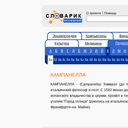
|
О проекте
Помощь
Энциклопедия
Компьютеры
Фина
Педаго
Культура
Медицина
А
Б
В
Г
Д
Е
Ж
З
И
Й
К
Л
М
Н
Ка
Кб
Кв
Кг
Кд
Ке
Кж
Кз
Ки
Кй
Кк
Кл
Км
Кн
Ко
Кп
Кр
К
КАМПАНЕЛЛА
КАМПАНЕЛЛА - (Campanella) Томмазо (до п
итальянский философ и поэт. С 1582 монах-до
испанского владычества и церкви, провёл в те
утопию "Город солнца" (рукопись на итальянск
Франкфурте-на- Майне).