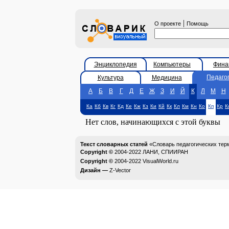
|
О проекте
Помощь
Энциклопедия
Компьютеры
Фина
Педаго
Культура
Медицина
А
Б
В
Г
Д
Е
Ж
З
И
Й
К
Л
М
Н
Ка
Кб
Кв
Кг
Кд
Ке
Кж
Кз
Ки
Кй
Кк
Кл
Км
Кн
Ко
Кп
Кр
К
Нет слов, начинающихся с этой буквы
Текст словарных статей
«Словарь педагогических тер
Copyright ©
2004-2022
ЛАНИ, СПИИРАН
Copyright ©
2004-2022
VisualWorld.ru
Дизайн —
Z-Vector