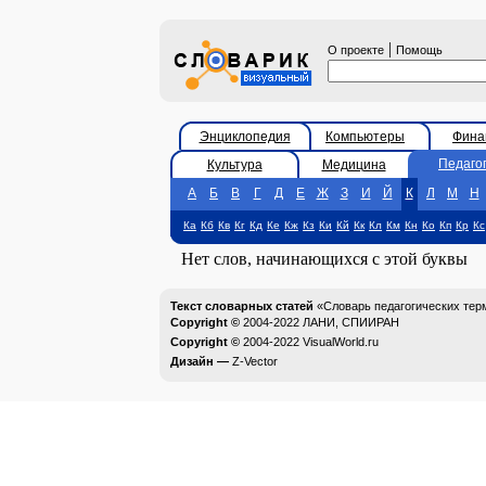
|
О проекте
Помощь
Энциклопедия
Компьютеры
Фина
Педаго
Культура
Медицина
А
Б
В
Г
Д
Е
Ж
З
И
Й
К
Л
М
Н
Ка
Кб
Кв
Кг
Кд
Ке
Кж
Кз
Ки
Кй
Кк
Кл
Км
Кн
Ко
Кп
Кр
Кс
Нет слов, начинающихся с этой буквы
Текст словарных статей
«Словарь педагогических тер
Copyright ©
2004-2022
ЛАНИ, СПИИРАН
Copyright ©
2004-2022
VisualWorld.ru
Дизайн —
Z-Vector