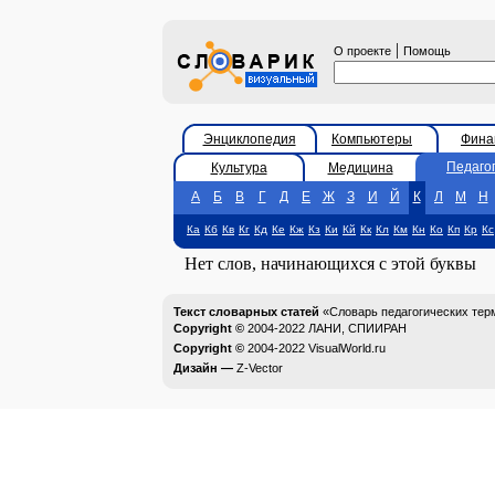
|
О проекте
Помощь
Энциклопедия
Компьютеры
Фина
Педаго
Культура
Медицина
А
Б
В
Г
Д
Е
Ж
З
И
Й
К
Л
М
Н
Ка
Кб
Кв
Кг
Кд
Ке
Кж
Кз
Ки
Кй
Кк
Кл
Км
Кн
Ко
Кп
Кр
Кс
Нет слов, начинающихся с этой буквы
Текст словарных статей
«Словарь педагогических тер
Copyright ©
2004-2022
ЛАНИ, СПИИРАН
Copyright ©
2004-2022
VisualWorld.ru
Дизайн —
Z-Vector