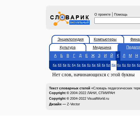
|
О проекте
Помощь
Энциклопедия
Компьютеры
Фина
Педаго
Культура
Медицина
А
Б
В
Г
Д
Е
Ж
З
И
Й
К
Л
М
Н
Ка
Кб
Кв
Кг
Кд
Ке
Кж
Кз
Ки
Кй
Кк
Кл
Км
Кн
Ко
Кп
Кр
К
Нет слов, начинающихся с этой буквы
Текст словарных статей
«Словарь педагогических тер
Copyright ©
2004-2022
ЛАНИ, СПИИРАН
Copyright ©
2004-2022
VisualWorld.ru
Дизайн —
Z-Vector